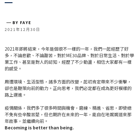
―
BY FAYE
2021年12月30日
2021年即將結束，今年是個很不一樣的一年，我們一起經歷了好
多，不論悲歡、不論甜苦，對於ME30品牌、對於日常生活、對於學
業工作、甚至是對人的認知，經歷了不少動盪，相信大家都有一樣
的感受。
周遭環境、生活型態，諸多方面的改變，起初肯定帶來不少衝擊，
卻也是鞭策向前的動力。正向思考，我們必定都在成為更好模樣的
路上邁進。
疫情關係，我們多了很多時間與機會，磨練、精進、省思，即使總
不免有些辛酸苦楚，但也期許在未來的一年，能自在地娓娓道來那
年故事，並繼續向前。
Becoming is better than being.