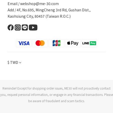
Email /
webshop@me-30.com
Add / 4F, No.695, MingCheng 3rd Rd, Gushan Dist.,
Kaohsiung City, 80457 (Taiwan R.O.C.)
$
TWD
Reminder! Except for shopping order issues, ME30 will not proactively contact
you, request personal information, or engage in any financial transactions. Please
be aware of fraudulent and scam tactics.