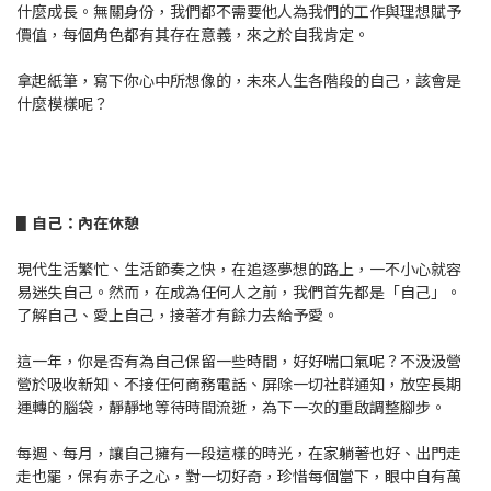
什麼成長。無關身份，我們都不需要他人為我們的工作與理想賦予
價值，每個角色都有其存在意義，來之於自我肯定。
拿起紙筆，寫下你心中所想像的，未來人生各階段的自己，該會是
什麼模樣呢？
▋
自己：內在休憩
現代生活繁忙、生活節奏之快，在追逐夢想的路上，一不小心就容
易迷失自己。然而，在成為任何人之前，我們首先都是「自己」。
了解自己、愛上自己，接著才有餘力去給予愛。
這一年，你是否有為自己保留一些時間，好好喘口氣呢？不汲汲營
營於吸收新知、不接任何商務電話、屏除一切社群通知，放空長期
運轉的腦袋，靜靜地等待時間流逝，為下一次的重啟調整腳步。
每週、每月，讓自己擁有一段這樣的時光，在家躺著也好、出門走
走也罷，保有赤子之心，對一切好奇，珍惜每個當下，眼中自有萬