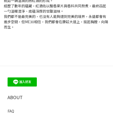
就如一鍋溫潤的熱紅酒的形成。
經歷了數年的蘊藏，紅酒佐以酸香果片與香料共同熬煮，最終舀起
一勺溫暖澄淨、底蘊深厚的甘甜滋味。
我們都不是最完美的，也沒有人能夠達到完美的境界，永遠都會有
進步空間，但ME30相信，我們都會在康莊大道上，挺起胸膛，向陽
而生。
ABOUT
FAQ