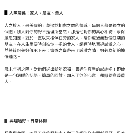
▋
人際關係：家人、朋友、貴人
人之於人，最美麗的，莫過於相處之間的情感。每個人都是獨立的
個體，別人對你的好不是理所當然，那是他對你的真心相待。永保
感恩知足，對於一直以來相伴在旁的家人、陪你度過無數個低潮的
朋友、在人生重要時刻推你一把的貴人，請適時地表達感激之心，
並將這份美好傳承下去；慷慨之舉帶來了感激之情，勢必為新的慷
慨鋪路。
歲末年初之際，對他們送出新年祝福，表達你真摯的感謝吧！即使
是一句溫暖的話語、簡單的回饋，加入了你的心意，都顯得意義重
大。
▋
興趣嗜好、日常休閒