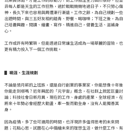
玩樂與休閒，才是工作的原動力！對工作傾注全力固然很好，但並
非每人都是天生的工作狂熱，過於戰戰兢兢地過日子，不只勞心傷
神，長久下來也容易與周遭漸行漸遠。工作之餘，為自己規劃一些
出遊時間，與三五好友相約踏青、野餐、喝咖啡；下班之後，為自
己培養興趣，閱讀、繪畫、寫作、精進自己，健養生活、滋補身
心。
工作或許有時繁瑣，但能透過日常讓生活成為一場華麗的冒險，也
更有精力投入下一個工作挑戰。
▋
職涯、生涯規劃
不論是領月薪的上班族，還是自行創業的事業家，你能想像十年後
你能走到哪嗎？近年興起的「元宇宙」概念，在社群上掀起巨量討
論；科技社會日新月異，現在的工作、身處的產業、全球經濟，在
將來十年勢必會經歷大動盪，牽一髮而動全身，沒有人能獨善其
身。
因為疫情，多了些可運用的時間，也浮現許多值得思考的未來問
題；花點心思，試圖在心中描繪未來的理想生活，做什麼工作、有