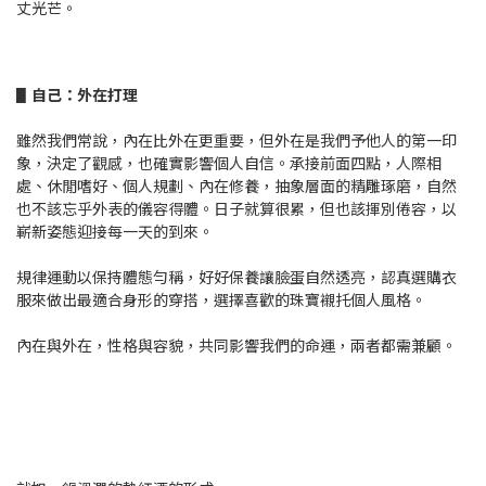
丈光芒。
▋
自己：外在打理
雖然我們常說，內在比外在更重要，但外在是我們予他人的第一印
象，決定了觀感，也確實影響個人自信。承接前面四點，人際相
處、休閒嗜好、個人規劃、內在修養，抽象層面的精雕琢磨，自然
也不該忘乎外表的儀容得體。日子就算很累，但也該揮別倦容，以
嶄新姿態迎接每一天的到來。
規律運動以保持體態勻稱，好好保養讓臉蛋自然透亮，認真選購衣
服來做出最適合身形的穿搭，選擇喜歡的珠寶襯托個人風格。
內在與外在，性格與容貌，共同影響我們的命運，兩者都需兼顧。