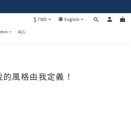
$
TWD
English
umn
ALL
𝗶𝗽🚚
 我的風格由我定義！