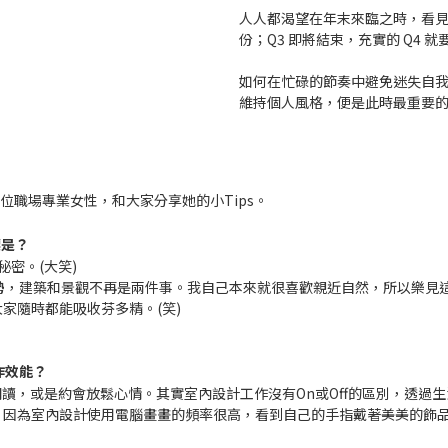
人人都渴望在年末來臨之時，看見
份；Q3 即將結束，充實的 Q4
如何在忙碌的節奏中避免迷失自
維持個人風格，便是此時最重要
位職場專業女性，和大家分享她的小Tips。
標是？
密。(大笑)
勢，建築和景觀不再是兩件事。我自己本來就很喜歡親近自然，所以樂見
家隨時都能吸收芬多精。(笑)
作效能？
會閱讀，或是約會放鬆心情。其實室內設計工作沒有On或Off的區別，透
因為室內設計使用電腦畫畫的頻率很高，看到自己的手指戴著美美的飾品