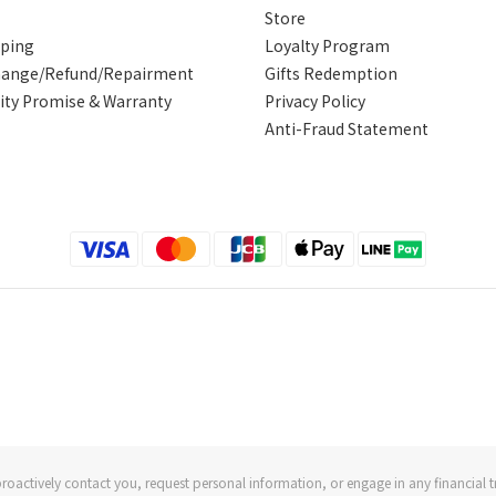
Store
pping
Loyalty Program
hange/Refund/Repairment
Gifts Redemption
ity Promise & Warranty
Privacy Policy
Anti-Fraud Statement
roactively contact you, request personal information, or engage in any financial t