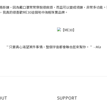
風格掛鍊，因為戴口罩常常穿脫很麻煩，而且可以變成項鍊，非常多功能。
雅，我真的很喜歡ME30這個地中海輕珠寶品牌。
'' 只要真心渴望某件事情，整個宇宙都會聯合起來幫你。 ''
- Mia
OUT
SUPPORT