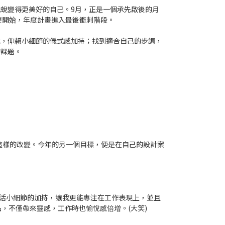
蛻變得更美好的自己。9月，正是一個承先啟後的月
 就要開始，年度計畫進入最後衝刺階段。
我，仰賴小細節的儀式感加持；找到適合自己的步調，
的課題。
這樣的改變。今年的另一個目標，便是在自己的設計案
過生活小細節的加持，讓我更能專注在工作表現上，並且
，不僅帶來靈感，工作時也愉悅感倍增。(大笑)