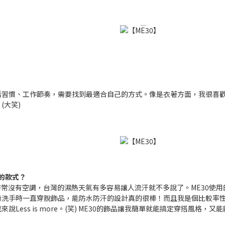
活習慣、工作節奏，需要找到最適合自己的方式。像是衣著方面，我很喜
(大笑)
的款式？
場時常沒有空調，台灣的濕熱天氣有多容易讓人流汗就不多說了。ME30使
澡洗手時一直穿脫飾品，能防水防汗的設計真的很棒！而且我是個比較率
Less is more。(笑) ME30的飾品讓我簡單就能搞定穿搭風格