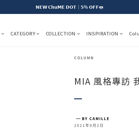
𝗡𝗘𝗪 𝗖𝗵𝘂𝗠𝗘 𝗗𝗢𝗧｜𝟱% 𝗢𝗙𝗙🍩
𝗡𝗘𝗪 𝗖𝗵𝘂𝗠𝗘 𝗗𝗢𝗧｜𝟱% 𝗢𝗙𝗙🍩
𝗖𝗵𝘂𝗠𝗘 𝗖𝗼𝗹𝗹𝗲𝗰𝘁𝗶𝗼𝗻｜𝟮 𝗙𝗼𝗿 𝟭𝟬% 𝗢𝗙𝗙🐻
CATEGORY
COLLECTION
INSPIRATION
Col
𝗲 𝗦𝗵𝗶𝗽𝗽𝗶𝗻𝗴 𝘁𝗼 𝗧𝗮𝗶𝘄𝗮𝗻 𝗼𝗻 𝗘𝘃𝗲𝗿𝘆 𝗢𝗿𝗱𝗲𝗿 𝘄𝗶𝘁𝗵 𝗠𝗘𝟯𝟬 𝗠𝗲𝗺𝗯𝗲𝗿𝘀
𝗡𝗘𝗪 𝗖𝗵𝘂𝗠𝗘 𝗗𝗢𝗧｜𝟱% 𝗢𝗙𝗙🍩
COLUMN
MIA 風格專訪
―
BY CAMILLE
2021年9月2日