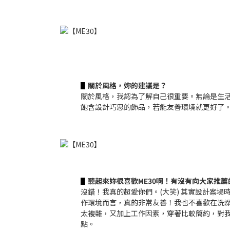
關於風格，妳的建議是？
▋
關於風格，我認為了解自己很重要。無論是生
飽含設計巧思的飾品，若能友善環境就更好了。
聽起來妳很喜歡ME30啊！有沒有向大家推薦
▋
沒錯！我真的超愛你們。(大笑) 其實設計案
作環境而言，真的非常友善！我也不喜歡在洗
太複雜，又加上工作因素，穿著比較簡約，對我來說
點。