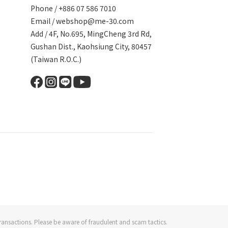
Phone / +886 07 586 7010
Email /
webshop@me-30.com
Add / 4F, No.695, MingCheng 3rd Rd,
Gushan Dist., Kaohsiung City, 80457
(Taiwan R.O.C.)
ransactions. Please be aware of fraudulent and scam tactics.