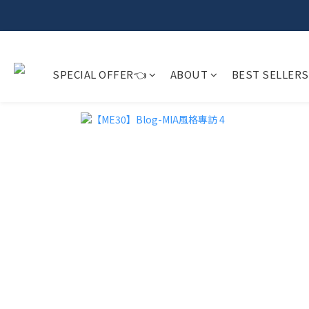
SPECIAL OFFER👈
ABOUT
BEST SELLERS
𝗙𝗿𝗲