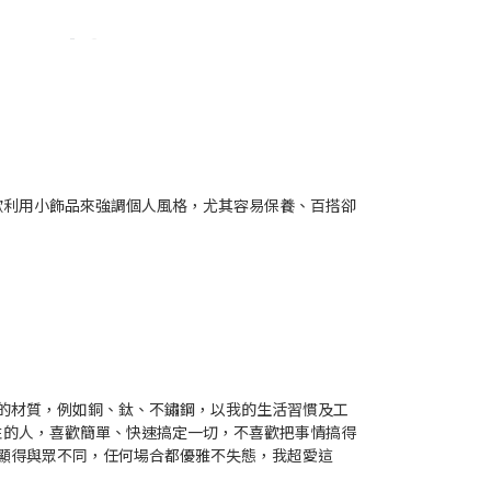
歡利用小飾品來強調個人風格，尤其容易保養、百搭卻
用的材質，例如銅、鈦、不鏽鋼，以我的生活習慣及工
性的人，喜歡簡單、快速搞定一切，不喜歡把事情搞得
，又能顯得與眾不同，任何場合都優雅不失態，我超愛這