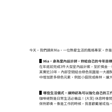
今天，我們請來Mia，一位熱愛生活的風格專家，亦是
▋
Mia，身為室內設計師，妳給自己的今年目
在年底前完成3件大型室內設計案，至於獎金…秘
其實近10年，內部空間結合綠色氛圍是一大趨
中增加更多綠色元素，例如小庭院或森林，讓大
▋
哪些生活儀式，讓妳認為可以強化自己的工
咖啡絕對是日常生活必需品！(大笑) 休息時
保持節奏。像是工作的時候，我喜歡戴著戒指。