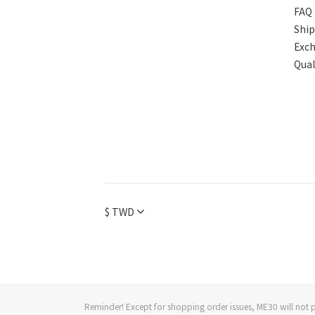
FAQ
Shi
Exc
Qual
$
TWD
Reminder! Except for shopping order issues, ME30 will not p