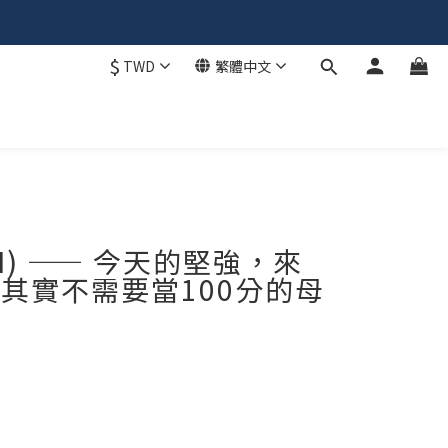
$
TWD
繁體中文
 (II) —— 今天的堅強，來
其實不需要當100分的母