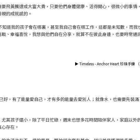
需要飛黃騰達或大富大貴，只要他們身體健康、活得開心，很微小的事情
母親的成就感的。
不知道我的孩子會在哪裏，甚至我自己會在哪工作，這都是未知數，而我
挑戰、幸福喜悅，我想與他們自在分享，就算不在彼此身邊，也要時常通
▶
Timeless - Anchor Heart 珍珠手鍊 
先對自己好，有了能量愛自己，才有多的能量去愛別人；就像水，也需要先裝
，尤其孩子還小，除了平日忙碌，週末也想多花時間陪伴家人，家庭以外
真心存在。