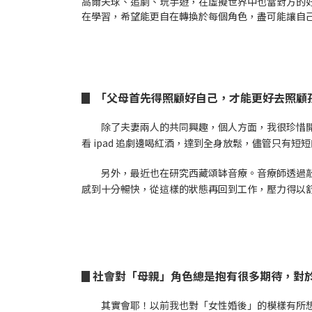
高爾夫球、追劇、玩手遊，在虛擬世界中也當對方的
在學習，希望能更自在轉換於每個角色，盡可能讓自己每
▊ 「父母首先得照顧好自己，才能更好去照顧孩子
除了夫妻兩人的共同興趣，個人方面，我很珍惜開
看 ipad 追劇邊喝紅酒，達到全身放鬆，儘管只有短短
另外，最近也在研究西藏頌缽音療。音療師透過
感到十分暢快，從這樣的狀態再回到工作，壓力得以
▊社會對「母親」角色總是抱有很多期待，對
其實會耶！以前我也對「女性婚後」的模樣有所