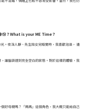
可能不混雜，情緒上也較不容易受影響。當然，我也仍
 is your ME Time？
時光。夜深人靜、先生陪女兒睡覺時，我喜歡泡澡， 邊
想，讓腦袋達到完全空白的狀態。對於這樣的體驗，我
一個好母親嗎？「媽媽」這個角色，我大概只能給自己