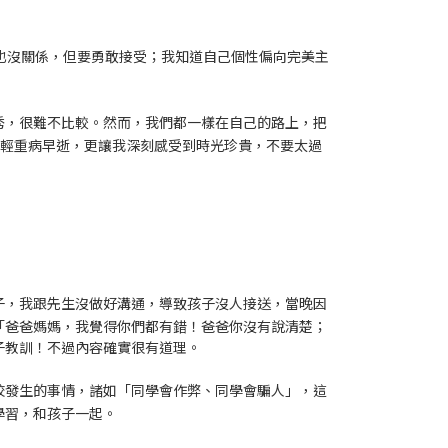
好也沒關係，但要勇敢接受；我知道自己個性偏向完美主
秀，很難不比較。然而，我們都一樣在自己的路上，把
友年輕重病早逝，更讓我深刻感受到時光珍貴，不要太過
子，我跟先生沒做好溝通，導致孩子沒人接送，當晚因
「爸爸媽媽，我覺得你們都有錯！爸爸你沒有說清楚；
子教訓！不過內容確實很有道理。
校發生的事情，諸如「同學會作弊、同學會騙人」，這
學習，和孩子一起。