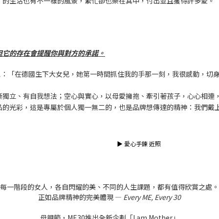
」的生活也有不一樣的風景，繁忙卻也樂在其中，付出並且獲得許多愛。
但它的存在會提醒你與對方的承諾。
設計發想：「在德國生下大女兒，她第一時間抓住我的手那一刻，我很感動，
漸獨立、有自我想法；空心與實心，以母愛擁抱、牽引著孩子，心心相連
品的光彩，這是專屬於個人獨一無二的，也是品牌想傳達的精神：我們戴
▶ 愛心手鍊 近照
每一階段的女人，各自閃耀的美、不同的人生課題，都有值得欣賞之處。
正如品牌精神的完美體現 —
Every ME, Every 30
母親節，ME30推出全新企劃「I am Mother」