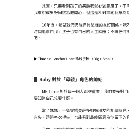
其實，只要看到孩子的笑臉我就心滿意足了。不
我來說成果好固然為他開心，但這是相對無關我身為
10年後，希望我們仍能保持這樣的友好關係。我
時間追求自我，孩子也有自己的人生課題；不論任何
吧。
▶
Timeless - Anchor Heart 珍珠手鍊 （Big + Small）
▊ Ruby 對於「母親」角色的總結
ME Time 對於每一個人都很重要！我們要
要知道自己想要什麼。
當了媽媽，不免會錯失許多姐妹朋友的相處時光
有失，透過每次得失，也能看到最終願意為你留下的