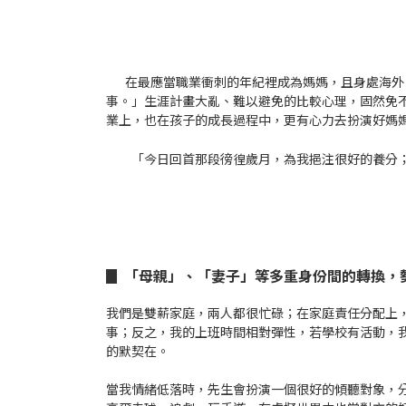
在最應當職業衝刺的年紀裡成為媽媽，且身處海外
事。」生涯計畫大亂、難以避免的比較心理，固然免不
業上，也在孩子的成長過程中，更有心力去扮演好媽
「今日回首那段徬徨歲月，為我挹注很好的養分
▊ 「母親」、「妻子」等多重身份間的轉換，
我們是雙薪家庭，兩人都很忙碌；在家庭責任分配上
事；反之，我的上班時間相對彈性，若學校有活動，
的默契在。
當我情緒低落時，先生會扮演一個很好的傾聽對象，