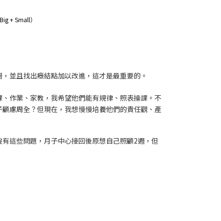
Big + Small）
錯，並且找出癥結點加以改進，這才是最重要的。
課、作業、家教，我希望他們能有規律、照表操課。不
子顧慮周全？但現在，我想慢慢培養他們的責任觀、產
沒有這些問題，月子中心接回後原想自己照顧2週，但