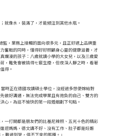
人；就像水，裝滿了，才能傾注到其他水瓶。
品牌行銷總監，業務上接觸的面向很多元，且正好遇上品牌重
努力奮戰的同時，懂得好好照顧身心靈的健康滋養，才
天真爛漫的孩子：八歲就讀小學的大女兒，以及三歲愛
負荷，難免會被搞得七竅生煙，但夜深人靜之時，看著
很值得。
，當時正在德國攻讀碩士學位，沒經過多想便嫁給對
未先做好溝通，無法完成學業且有抱負的自己、雙方的
大決心，為這不愉快的第一段婚姻劃下句點。
群，一打開都是朋友們的比基尼辣照、五光十色的精彩
的邋遢媽媽，德文講不好、沒有工作、肚子都是妊娠
己，難過到哭，停不下來的那種。」