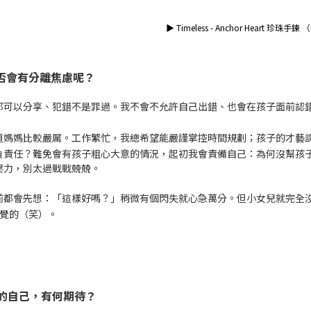
▶
Timeless - Anchor Heart 珍珠手鍊 （
否會有分離焦慮呢？
都可以分享、犯錯不是罪過。我不會不允許自己出錯、也會在孩子面前認
道媽媽比較嚴厲。工作繁忙，我總希望能嚴謹掌控時間規劃；孩子的才藝
負責任？難免會有孩子粗心大意的情況，起初我會責備自己：為何沒幫孩
壓力，別太過戰戰兢兢。
前都會先想：「這樣好嗎？」稍微有個閃失就心急萬分。但小女兒就完全
感覺的（笑）。
的自己，有何期待？