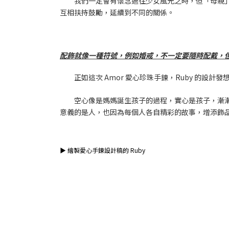
我們一定會有懷念過往少女風光之時，但「母親
互相扶持鼓勵，延續到不同的關係。
配飾就像一種符號，例如婚戒，不一定要隨時配戴，
正如這次 Amor 愛心珍珠手鍊，Ruby 的
空心像是媽媽誕生孩子的過程，實心是孩子，漸
意義的是人，也因為每個人各自精彩的故事，增添飾
▶ 繪製愛心手鍊設計稿的 Ruby