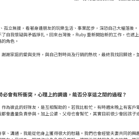
、孤立無援，看著身邊朋友的玩樂生活、事業起步，深恐自己大幅落後。
了自我懷疑與矛盾掙扎。回來台灣後，Ruby 重新開始新的工作，也遇
媽的角色。
；謝謝家庭的愛與支持，與自己對時尚及行銷的熱枕，最終我找回歸途，
勢必會有所衝突，心理上的調適，能否分享這之間的過程？
，作為彼此的好隊友，是互相幫助的。若我比較忙，有時週末晚上有客戶
我都會盡量負責參與。加上公婆、父母也會幫忙，其實目前很少會因孩子
分享、溝通，我能從他身上獲得很大的慰藉。我們也會經營夫妻共同的興