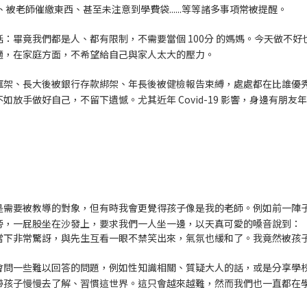
被老師催繳東西、甚至未注意到學費袋......等等諸多事項常被提醒。
：畢竟我們都是人、都有限制，不需要當個 100分 的媽媽。今天做不
適，在家庭方面，不希望給自己與家人太大的壓力。
框架、長大後被銀行存款綁架、年長後被健檢報告束縛，處處都在比誰優
放手做好自己，不留下遺憾。尤其近年 Covid-19 影響，身邊有朋
是需要被教導的對象，但有時我會更覺得孩子像是我的老師。例如前一陣
旁，一屁股坐在沙發上，要求我們一人坐一邊，以天真可愛的嗓音說到：
當下非常驚訝，與先生互看一眼不禁笑出來，氣氛也緩和了。我竟然被孩
會問一些難以回答的問題，例如性知識相關、質疑大人的話，或是分享學
帶孩子慢慢去了解、習慣這世界。這只會越來越難，然而我們也一直都在