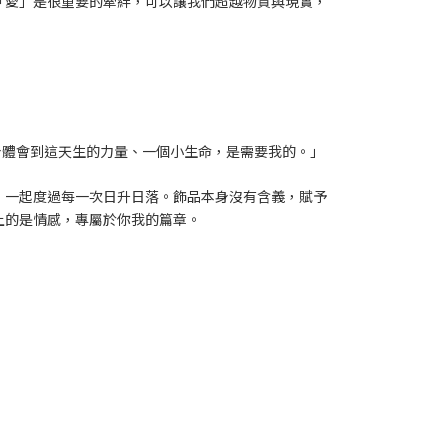
「愛」是很重要的牽絆，可以讓我們超越物質與現實，
切身體會到這天生的力量、一個小生命，是需要我的。」
，一起度過每一次日升日落。飾品本身沒有含義，賦予
上的是情感，專屬於你我的篇章。