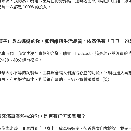
好隊友！我認為，明確作出角色的分界點，適時地從某個角色中抽離、摁
一次都是 100% 的投入。
」身為媽媽的你，如何維持生活品質，依然保有「自己」的身份？What
車時間。我會沈浸在喜歡的音樂、聽書、Podcast，這是段非常珍貴的
的 30、40分鐘也很棒。
敲擊大小不等的銅製缽，由其聲音讓人們獲得心靈的沈澱，平躺著進入冥
舒展、有更好抗壓性，對我很有幫助，大家不妨嘗試看看（笑）
於充滿事業熱枕的你，是否有任何影響呢？
想像與定義，並套用到自己身上；成為媽媽後，卻曾幾度自我懷疑：我是