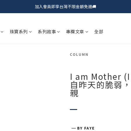
加入會員即享台灣不限金額免運🚚
𝗖𝗵𝘂𝗠𝗘 𝗗𝗢𝗧｜新品上市𝟵𝟱折🍩
𝗖𝗵𝘂𝗠𝗘 𝗗𝗢𝗧｜新品上市𝟵𝟱折🍩
珠寶系列
系列故事
專欄文章
全部
COLUMN
I am Mother
自昨天的脆弱，
親
―
BY FAYE