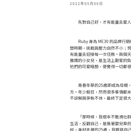
2022年05月06日
先對自己好，才有能量去愛
Ruby 身為 ME30 的
塑時期，挑戰與壓力自然不小；
有能量去迎接每一次任務。兩個
撒嬌的小女兒，是生活上甜蜜的
他們的可愛睡顏，便覺得一切都
青春年華的25歲即成為母親
方。年少輕狂，然而很多事情都
不諒解與爭執不休，最終下定很
「那時候，我根本不敢滑社
生活，反觀自己，是推著嬰兒車
紋，身材走樣的25歲，我厭惡自