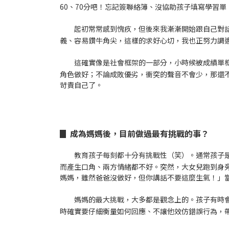
60、70分吧！忘記簽聯絡簿、沒協助孩子填寫學習單、
起初常常感到愧疚，但後來我漸漸開始跟自己對話
義、容易鑽牛角尖，這樣的求好心切，我也正努力調
這確實像是社會框架的一部分，小時候被成績單
角色做好；不論成敗優劣，衝突的聲音不會少，那還不如
苛責自己了。
▊ 成為媽媽後，目前做過最有挑戰的事？
教育孩子每刻都十分有挑戰性（笑）。通常孩子
而產生口角、兩方情緒都不好。突然，大女兒跑到身
媽媽，雖然爸爸沒做好，但你講話不要這麼生氣！」
媽媽的最大挑戰，大多都是觀念上的。孩子有時
時確實要仔細衡量如何回應、不讓他效仿錯誤行為，