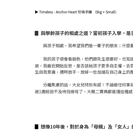
▶
Timeless - Anchor Heart 珍珠手鍊 （Big + Small）
▊ 與學齡孩子的相處之道？當初孩子入學，是
與孩子相處，我希望我們是一輩子的朋友；什麼
我的孩子很會看臉色，他們跟先生很要好，也知
過，我最近開始反思，是否該給孩子更多自主權，去
生自我意識，適時放手、放掉一些加諸在自己身上的
分離焦慮的話，大女兒特別有感！不論做任何事
過1週就迫不及待找褓母了，大概二寶媽都能懂這種
▊
想像10年後，對於身為「母親」及「女人」