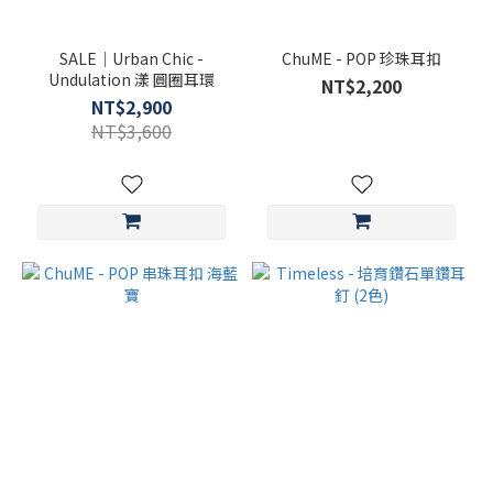
SALE｜Urban Chic -
ChuME - POP 珍珠耳扣
Undulation 漾 圓圈耳環
NT$2,200
NT$2,900
NT$3,600