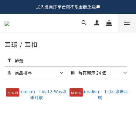
加入會員即享台灣不限金額免運🚚
𝗖𝗵𝘂𝗠𝗘 𝗗𝗢𝗧｜新品上市𝟵𝟱折🍩
𝗖𝗵𝘂𝗠𝗘 𝗗𝗢𝗧｜新品上市𝟵𝟱折🍩
耳環 / 耳扣
套
用
篩選
篩
選
商品排序
每頁顯示 24 個
(0/20)
NEW IN
NEW IN
價
格
>
$7000
(1)