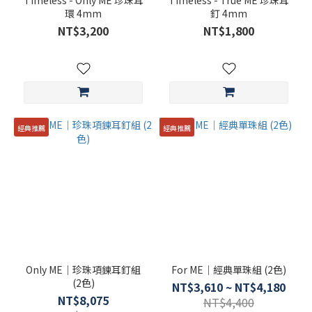
Timeless - Only ME 珍珠耳
Timeless - True ME 珍珠耳
銀
環 4mm
釘 4mm
色
NT$3,200
NT$1,800
(16)
珠
寶
類
別
經典推薦
經典推薦
蛇
鍊
(1)
培
育
鑽
石
(3)
Only ME｜珍珠項鍊耳釘組
For ME｜經典單珠組 (2色)
(2色)
巴
NT$3,610 ~ NT$4,180
NT$8,075
洛
NT$4,400