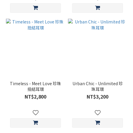
12mm
(2)
6 -
9mm
(12)
3 -
5mm
(14)
Timeless - Meet Love 珍珠
Urban Chic - Unlimited 珍
扭結耳環
珠耳環
NT$2,800
NT$3,200