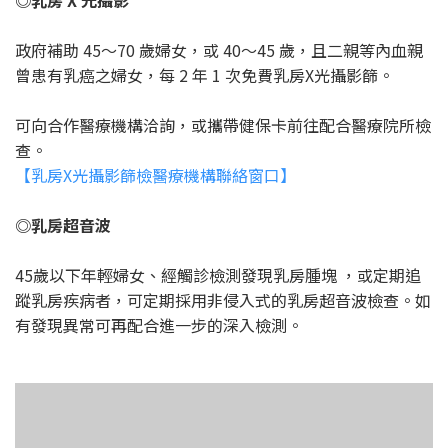
◎乳房 X 光攝影
政府補助 45～70 歲婦女，或 40～45 歲，且二親等內血親
曾患有乳癌之婦女，每 2 年 1 次免費乳房X光攝影篩。
可向合作醫療機構洽詢，或攜帶健保卡前往配合醫療院所檢
查。
【乳房X光攝影篩檢醫療機構聯絡窗口】
◎乳房超音波
45歲以下年輕婦女、經觸診檢測發現乳房腫塊 ，或定期追
蹤乳房疾病者，可定期採用非侵入式的乳房超音波檢查。如
有發現異常可再配合進一步的深入檢測。