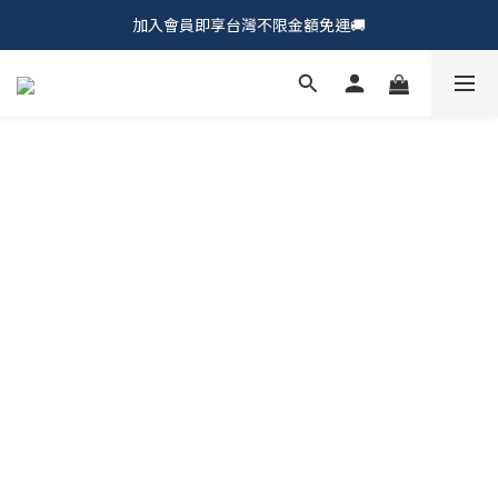
加入會員即享台灣不限金額免運🚚
𝗖𝗵𝘂𝗠𝗘 𝗗𝗢𝗧｜新品上市𝟵𝟱折🍩
𝗖𝗵𝘂𝗠𝗘 𝗗𝗢𝗧｜新品上市𝟵𝟱折🍩