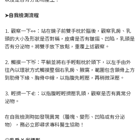
➤自我檢測流程
⒈ 觀察一下👀：站在鏡子前雙手枕於腦後，觀察乳房、乳
頭的大小及形狀是否對稱，皮膚是否有皺摺、凹陷，乳頭是
否有分泌物。將雙手放下放鬆，重覆上述觀察。
⒉ 觸摸一下👋：平躺並將右手輕鬆枕於頭下，以左手由外
往內以環狀方式觸摸整個右乳房、腋窩，範圍包含鎖骨上方
到肋骨下緣、胸骨中線，以指腹先輕壓，再稍微深壓。
⒊ 輕擠一下🫲：以指腹輕輕擠壓乳頭，觀察是否有異常分
泌物。
在自我檢測時如發現異常（腫塊、變形、凹陷或有分泌
物），務必立即尋求專科醫生協助！