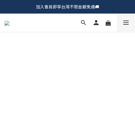
加入會員即享台灣不限金額免運🚚
𝗖𝗵𝘂𝗠𝗘 𝗗𝗢𝗧｜新品上市𝟵𝟱折🍩
𝗖𝗵𝘂𝗠𝗘 𝗗𝗢𝗧｜新品上市𝟵𝟱折🍩