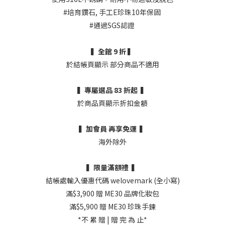
#培育鑽石, 手工E珍珠10年保固
#通過SGS認證
▍全館 9 折 ▍
於結帳頁顯示 部分商品不適用
▍專屬選品 83 折起 ▍
於商品頁顯示折扣金額
▍加會員 再享免運 ▍
海外除外
▍限量滿額禮 ▍
結帳處輸入優惠代碼 welovemark (全小寫)
滿$3,900 贈 ME30 品牌化妝包
滿$5,900 贈 ME30 珍珠手鍊
*不 累 贈 | 贈 完 為 止*