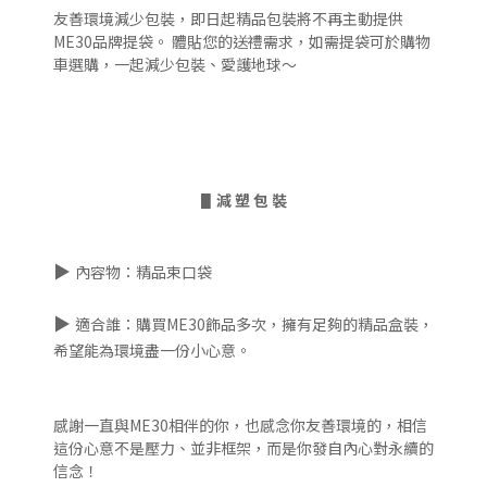
友善環境減少包裝，即日起精品包裝將不再主動提供
ME30品牌提袋。 體貼您的送禮需求，如需提袋可於購物
車選購，一起減少包裝、愛護地球～
▋
減 塑 包 裝
▶
內容物：精品束口袋
▶
適合誰：購買ME30飾品多次，擁有足夠的精品盒裝，
希望能為環境盡一份小心意。
感謝一直與ME30相伴的你，也感念你友善環境的，相信
這份心意不是壓力、並非框架，而是你發自內心對永續的
信念！