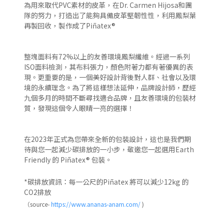
為用來取代PVC素材的皮革，在Dr. Carmen Hijosa和團
隊的努力，打造出了能夠具備皮革堅韌性性，利用鳳梨葉
再製回收，製作成了Piñatex®
整塊面料有72%以上的友善環境鳳梨纖維。經過一系列
ISO面料檢測，其布料張力，顏色附著力都有著優異的表
現。更重要的是，一個美好設計背後對人群、社會以及環
境的永續理念。為了將這樣想法延伸，品牌設計師，歷經
九個多月的時間不斷尋找適合品牌，且友善環境的包裝材
質，發現這個令人眼睛一亮的選擇！
在2023年正式為您帶來全新的包裝設計，這也是我們期
待與您一起減少碳排放的一小步，敬邀您一起選用Earth
Friendly 的 Piñatex® 包裝。
*碳排放資訊：每一公尺的Piñatex 將可以減少12kg 的
CO2排放
（source-
https://www.ananas-anam.com/
)