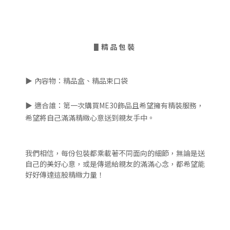
▋
精 品 包 裝
▶
內容物：精品盒、精品束口袋
▶
適合誰：第一次購買ME30飾品且希望擁有精裝服務，
希望將自己滿滿精緻心意送到親友手中。
我們相信，每份包裝都乘載著不同面向的細節，無論是送
自己的美好心意，或是傳遞給親友的滿滿心念，都希望能
好好傳達這股精緻力量！