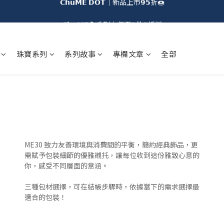
𝗖𝗵𝘂𝗠𝗘 𝗗𝗢𝗧｜新品上市𝟵𝟱折🍩
𝗖𝗵𝘂𝗠𝗘全系列｜任選𝟮件𝟵折🐻
加入會員即享台灣不限金額免運🚚
珠寶系列
系列故事
專欄文章
全部
𝗖𝗵𝘂𝗠𝗘 𝗗𝗢𝗧｜新品上市𝟵𝟱折🍩
ME30 致力友善環境與消費間的平衡，簡約經典飾品，更
需賦予包裝細節的優雅襯托，讓每位收到這份雅致心意的
你，感受不同層面的意涵。
三種包材選擇，可在結帳步驟時，依據當下的需求選擇最
適合的包裝！