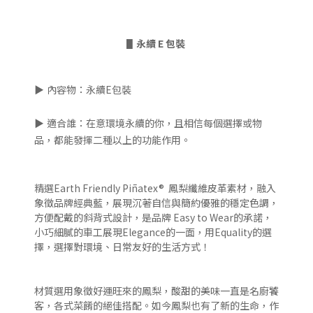
▋
永續 E 包裝
▶
內容物：永續E包裝
▶
適合誰：在意環境永續的你，且相信每個選擇或物
品，都能發揮二種以上的功能作用。
精選Earth Friendly Piñatex® 鳳梨纖維皮革素材，融入
象徵品牌經典藍，展現沉著自信與簡約優雅的穩定色調，
方便配戴的斜背式設計，是品牌 Easy to Wear的承諾，
小巧細膩的車工展現Elegance的一面，用Equality的選
擇，選擇對環境、日常友好的生活方式！
材質選用象徵好運旺來的鳳梨，酸甜的美味一直是名廚饕
客，各式菜餚的絕佳搭配。如今鳳梨也有了新的生命，作