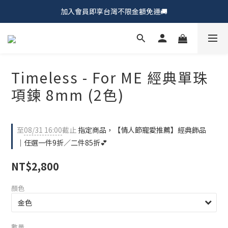
加入會員即享台灣不限金額免運🚚
𝗖𝗵𝘂𝗠𝗘 𝗗𝗢𝗧｜新品上市𝟵𝟱折🍩
𝗖𝗵𝘂𝗠𝗘 𝗗𝗢𝗧｜新品上市𝟵𝟱折🍩
Timeless - For ME 經典單珠
項鍊 8mm (2色)
至
08/31 16:00
截止
指定商品，【情人節寵愛推薦】經典飾品
｜任選一件9折／二件85折💕
NT$2,800
顏色
數量