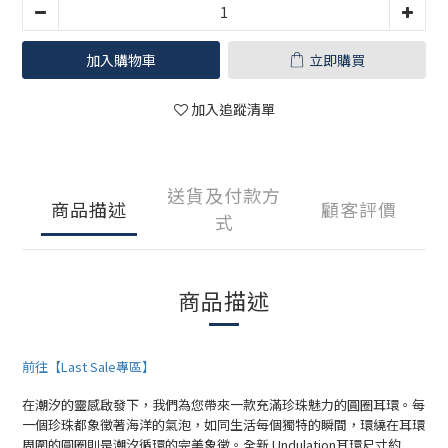
加入購物車
立即購買
加入追蹤清單
送貨及付款方
商品描述
顧客評價
式
商品描述
前往【Last Sale專區】
在潮汐的靈感啟發下，我們為您帶來一款充滿珍珠魅力的圓圈耳環。每
一個珍珠都象徵著海洋的氣泡，如同生活每個獨特的瞬間，環繞在耳環
周圍的圓圈則是潮汐循環的完美象徵。全新 Undulation耳環尺寸約