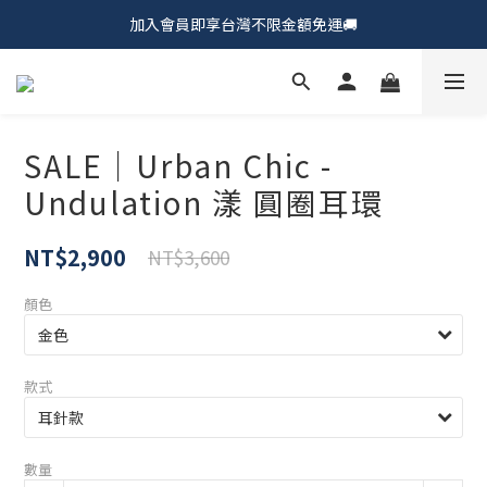
加入會員即享台灣不限金額免運🚚
𝗖𝗵𝘂𝗠𝗘 𝗗𝗢𝗧｜新品上市𝟵𝟱折🍩
𝗖𝗵𝘂𝗠𝗘 𝗗𝗢𝗧｜新品上市𝟵𝟱折🍩
SALE｜Urban Chic -
Undulation 漾 圓圈耳環
NT$2,900
NT$3,600
顏色
款式
數量