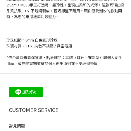
2.5cm。ME30手工打造每一顆珍珠，呈現出柔和的光澤。這款耳環由高
品質抗敏 316L不銹鋼製成，輕巧卻堅固耐用。願你感受潮汐的脈動同
時，為您的穿搭增添別致魅力。
珍珠細節：6
mm
白
色圓形珍珠
珠寶材質：
316L
抗敏不銹鋼 /
真空電鍍
*依台灣消費者保護法，貼身飾品：耳環（耳針、穿刺型）屬個人衛生
用品，故無鑑賞期並基於個人衛生原則亦不受理退換貨。
CUSTOMER SERVICE
常見問題