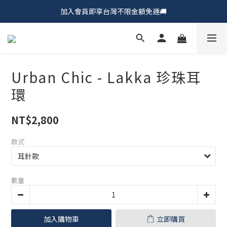
加入會員即享台灣不限金額免運🚚
𝗖𝗵𝘂𝗠𝗘 𝗗𝗢𝗧｜新品上市𝟵𝟱折🍩
𝗖𝗵𝘂𝗠𝗘 𝗗𝗢𝗧｜新品上市𝟵𝟱折🍩
Urban Chic - Lakka 珍珠耳
環
NT$2,800
款式
數量
加入購物車
立即購買