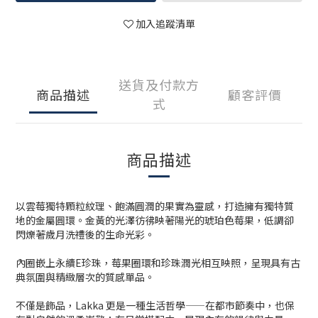
加入追蹤清單
送貨及付款方
商品描述
顧客評價
式
商品描述
以雲莓獨特顆粒紋理、飽滿圓潤的果實為靈感，打造擁有獨特質
地的金屬圓環。金黃的光澤彷彿映著陽光的琥珀色莓果，低調卻
閃爍著歲月洗禮後的生命光彩。
內圈嵌上永續E珍珠，莓果圈環和珍珠潤光相互映照，呈現具有古
典氛圍與精緻層次的質感單品。
不僅是飾品，Lakka 更是一種生活哲學——在都市節奏中，也保