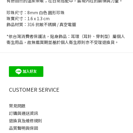
有對自然的溫柔崇敬；在日常搭配中，展現內在的韻律與力量。
珍珠尺寸：8mm 白色 圓形珍珠
珠寶尺寸：1.6 x 1.3 cm
飾品材質：316 抗敏不銹鋼 / 真空電鍍
*依台灣消費者保護法，貼身飾品：耳環（耳針、穿刺型）屬個人
衛生用品，故無鑑賞期並基於個人衛生原則亦不受理退換貨。
CUSTOMER SERVICE
常見問題
訂購與運送資訊
退換貨及維修規則
品質聲明與保固