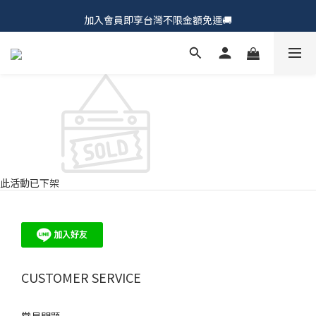
𝗖𝗵𝘂𝗠𝗘 𝗗𝗢𝗧｜新品上市𝟵𝟱折🍩
加入會員即享台灣不限金額免運🚚
𝗖𝗵𝘂𝗠𝗘 𝗗𝗢𝗧｜新品上市𝟵𝟱折🍩
此活動已下架
CUSTOMER SERVICE