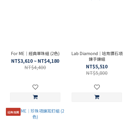
$5500-$7000
(1)
$3000-$4500
(1)
珠
寶
顏
For ME｜經典單珠組 (2色)
Lab Diamond｜培育鑽石項
色
鍊手鍊組
NT$3,610 ~ NT$4,180
NT$5,510
NT$4,400
金
NT$5,800
色
(3)
銀
色
(2)
經典推薦
珠
寶
類