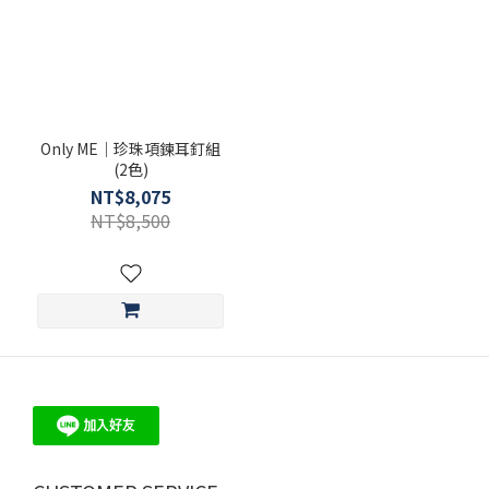
別
培
育
鑽
石
Only ME｜珍珠項鍊耳釘組
(1)
(2色)
圓
NT$8,075
珠
NT$8,500
(2)
珍
珠
尺
寸
6 -
9mm
(1)
3 -