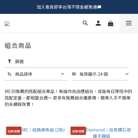
加入會員即享台灣不限金額免運🚚
𝗖𝗵𝘂𝗠𝗘 𝗗𝗢𝗧｜新品上市𝟵𝟱折🍩
𝗖𝗵𝘂𝗠𝗘 𝗗𝗢𝗧｜新品上市𝟵𝟱折🍩
組合商品
套
用
篩選
篩
選
商品排序
每頁顯示 24 個
(0/20)
ME30推薦的搭配組合單品！無論作為送禮組合，或是每日穿搭中的
價
搭配定番，都相當合適～ 更享有推薦組合優惠價，簡單入手不簡單
格
的永續輕珠寶！
>
$7000
(1)
經典推薦
經典推薦