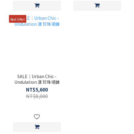
Best Offer!
SALE｜Urban Chic -
Undulation 漾 珍珠項鍊
NT$5,600
NT$8,000