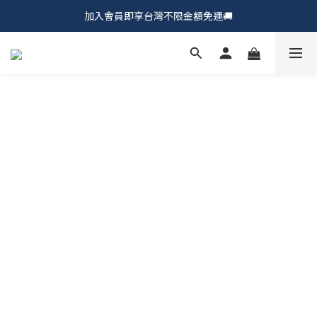
加入會員即享台灣不限金額免運🚚
𝗖𝗵𝘂𝗠𝗘 𝗗𝗢𝗧｜新品上市𝟵𝟱折🍩
𝗖𝗵𝘂𝗠𝗘 𝗗𝗢𝗧｜新品上市𝟵𝟱折🍩