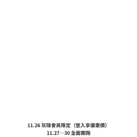
單一優惠｜任選兩件再享95折！
11.26 灰珠會員限定（登入享優惠價）
11.27—30 全面開跑