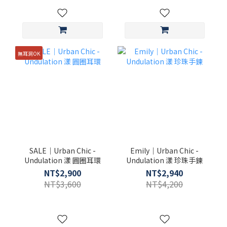
無耳洞OK
SALE｜Urban Chic -
Emily｜Urban Chic -
Undulation 漾 圓圈耳環
Undulation 漾 珍珠手鍊
NT$2,900
NT$2,940
NT$3,600
NT$4,200