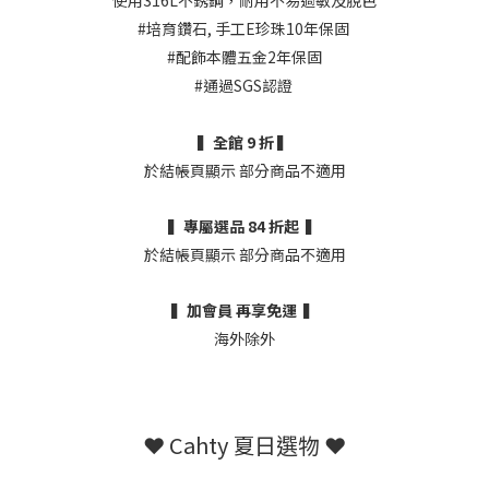
使用316L不銹鋼，耐用不易過敏及脫色
#培育鑽石, 手工E珍珠10年保固
#配飾本體五金2年保固
#通過SGS認證
▍全館 9 折 ▍
於結帳頁顯示 部分商品不適用
▍專屬選品 84 折起 ▍
於結帳頁顯示 部分商品不適用
▍加會員 再享免運 ▍
海外除外
❤︎ Cahty 夏日選物 ❤︎