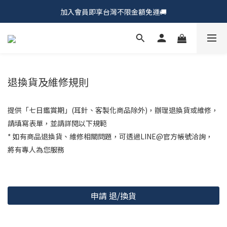
加入會員即享台灣不限金額免運🚚
𝗖𝗵𝘂𝗠𝗘 𝗗𝗢𝗧｜新品上市𝟵𝟱折🍩
𝗖𝗵𝘂𝗠𝗘 𝗗𝗢𝗧｜新品上市𝟵𝟱折🍩
退換貨及維修規則
提供「七日鑑賞期」(耳針、客製化商品除外)，
辦理退換貨或維修，
請填寫表單，並請詳閱以下規範
* 如有商品退換貨、維修相關問題，可透過
LINE@官方帳號洽詢，
將有專人為您服務
申請 退/換貨