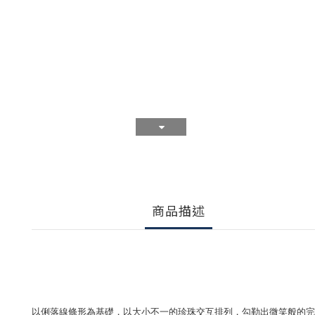
商品描述
以俐落線條形為基礎，以大小不一的珍珠交互排列，勾勒出微笑般的完