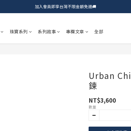
加入會員即享台灣不限金額免運🚚
𝗖𝗵𝘂𝗠𝗘 𝗗𝗢𝗧｜新品上市𝟵𝟱折🍩
𝗖𝗵𝘂𝗠𝗘 𝗗𝗢𝗧｜新品上市𝟵𝟱折🍩
珠寶系列
系列故事
專欄文章
全部
Urban Ch
鍊
NT$3,600
數量