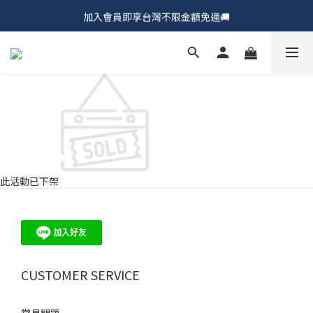
加入會員即享台灣不限金額免運🚚
𝗖𝗵𝘂𝗠𝗘 𝗗𝗢𝗧｜新品上市𝟵𝟱折🍩
𝗖𝗵𝘂𝗠𝗘 𝗗𝗢𝗧｜新品上市𝟵𝟱折🍩
此活動已下架
CUSTOMER SERVICE