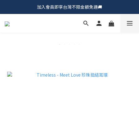
加入會員即享台灣不限金額免運🚚
𝗖𝗵𝘂𝗠𝗘 𝗗𝗢𝗧｜新品上市𝟵𝟱折🍩
𝗖𝗵𝘂𝗠𝗘 𝗗𝗢𝗧｜新品上市𝟵𝟱折🍩