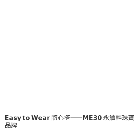
Minimalism
ChuME Bear
𝗘𝗮𝘀𝘆 𝘁𝗼 𝗪𝗲𝗮𝗿 隨心搭——𝗠𝗘𝟯𝟬 永續輕珠寶
品牌