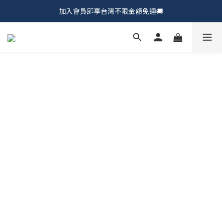
加入會員即享台灣不限金額免運🚚
𝗖𝗵𝘂𝗠𝗘 𝗗𝗢𝗧｜新品上市𝟵𝟱折🍩
𝗖𝗵𝘂𝗠𝗘 𝗗𝗢𝗧｜新品上市𝟵𝟱折🍩