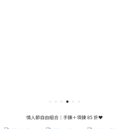
情人節自由組合｜手鍊＋項鍊 85 折❤️