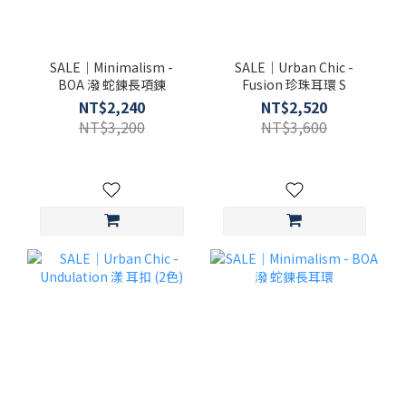
SALE｜Minimalism -
SALE｜Urban Chic -
BOA 潑 蛇鍊長項鍊
Fusion 珍珠耳環 S
NT$2,240
NT$2,520
NT$3,200
NT$3,600