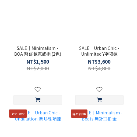
SALE｜Minimalism -
SALE｜Urban Chic -
BOA 潑 蛇鍊寬戒指 (2色)
Unlimited Y字項鍊
NT$1,500
NT$3,600
NT$2,000
NT$4,800
Best Offer!
無耳洞OK