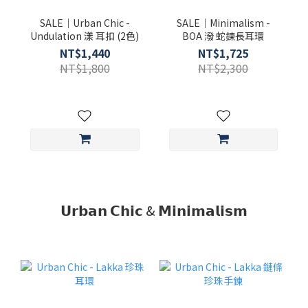
SALE｜Urban Chic -
SALE｜Minimalism -
Undulation 漾 耳扣 (2色)
BOA 潑 蛇鍊長耳環
NT$1,440
NT$1,725
NT$1,800
NT$2,300
𝗨𝗿𝗯𝗮𝗻 𝗖𝗵𝗶𝗰 & 𝗠𝗶𝗻𝗶𝗺𝗮𝗹𝗶𝘀𝗺