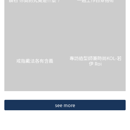
鑽石 你買的究竟是什麼？
一週工作日穿搭術
專訪造型師兼時尚KOL-若
戒指戴法各有含義
伊 Roi
see more