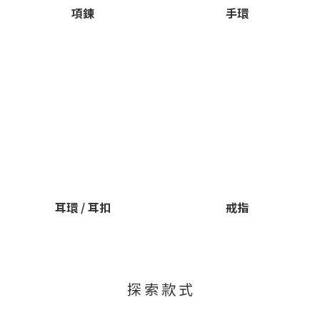
項鍊
手環
耳環 / 耳扣
戒指
探 索 款 式