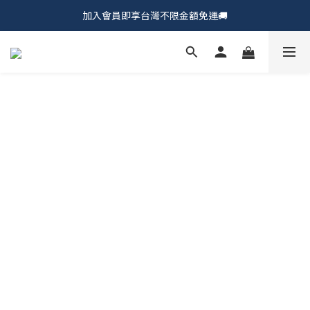
加入會員即享台灣不限金額免運🚚
𝗖𝗵𝘂𝗠𝗘 𝗗𝗢𝗧｜新品上市𝟵𝟱折🍩
𝗖𝗵𝘂𝗠𝗘 𝗗𝗢𝗧｜新品上市𝟵𝟱折🍩